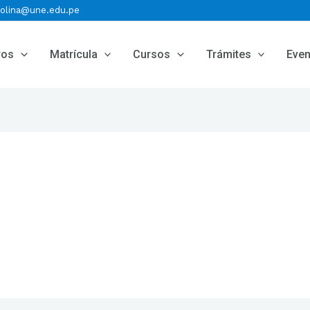
molina@une.edu.pe
ros
Matrícula
Cursos
Trámites
Eve