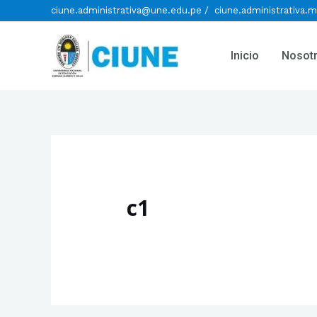
ciune.administrativa@une.edu.pe / ciune.administrativa.
Inicio
Nosot
c1