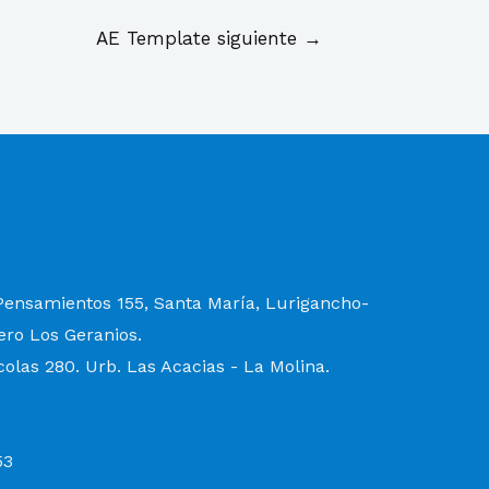
AE Template siguiente
→
 Pensamientos 155, Santa María, Lurigancho-
ero Los Geranios.
colas 280. Urb. Las Acacias - La Molina.
53